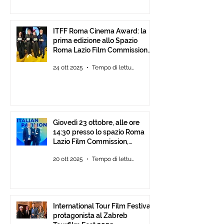
ITFF Roma Cinema Award: la
prima edizione allo Spazio
Roma Lazio Film Commission
alla Festa del Cinema di Roma
24 ott 2025
Tempo di lettura: 2 min
Giovedì 23 ottobre, alle ore
14:30 presso lo spazio Roma
Lazio Film Commission,
all’Auditorium Parco della
20 ott 2025
Tempo di lettura: 2 min
Musica Roma, consegna degli
ITFF Roma Cinema Award
International Tour Film Festival
protagonista al Zabreb