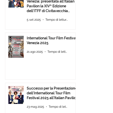
Venezia: presentata all’Italian
Pavilion la XIV^ Edizione
dell’ITFF di Civitavecchia
Assegnati gli ambiti ITFF Venice
5 set 2025
Tempo di lettura: 3 min
Award 2025
International Tour Film Festival
Venezia 2025
21 ago 2025
Tempo di lettura: 3 min
Successo per la Presentazione
dell'International Tour Film
Festival 2025 all'Italian Pavilion
di Cannes
23 mag 2025
Tempo di lettura: 2 min