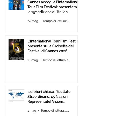
Cannes accoglie l’International
Tour Film Festival: presentata
la 15ª edizione all’Italian
Pavilion
24 mag
Tempo di lettura: 2 min
L’International Tour Film Fest si
presenta sulla Croisette del
Festival di Cannes 2026.
14 mag
Tempo di lettura: 1 min
Iscrizioni chiuse. Risultato
Straordinario: 45 Nazioni
Representate! Visioni
Mediterranee ancora Aperta
1 mag
Tempo di lettura: 1 min
Fino al 30 Giugno