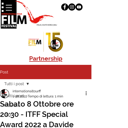
Partnership
Post
Tutti i post
internationaltourff
Tutti i post
1 ott 2022
Tempo di lettura: 1 min
Sabato 8 Ottobre ore
Molinari
20:30 - ITFF Special
ITFF
Award 2022 a Davide