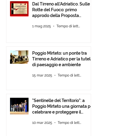
Dal Tirreno all’Adriatico. Sulle
Rotte del Fuoco: primo
approdo della Proposta
d’Intesa tra Comunità
1 mag 2025
Tempo di lettura: 3 min
Poggio Mirteto: un ponte tra
Tirreno e Adriatico per la tutela
di paesaggio e ambiente
15 mar 2025
Tempo di lettura: 2 min
"Sentinelle del Territorio": a
Poggio Mirteto una giornata per
celebrare e proteggere il
paesaggio con International
10 mar 2025
Tempo di lettura: 2 min
Tour Film Fest 2025.