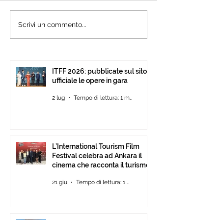
L’International Tourism
Cannes accogli
Scrivi un commento...
Film Festival celebra ad
l’International 
Ankara il cinema che
Festival: presen
racconta il turismo.
15ª edizione all’
Pavilion
ITFF 2026: pubblicate sul sito
ufficiale le opere in gara
2 lug
Tempo di lettura: 1 min
L’International Tourism Film
Festival celebra ad Ankara il
cinema che racconta il turismo.
21 giu
Tempo di lettura: 1 min