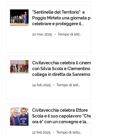
"Sentinelle del Territorio": a
Poggio Mirteto una giornata per
celebrare e proteggere il
paesaggio con International
10 mar 2025
Tempo di lettura: 2 min
Tour Film Fest 2025.
Civitavecchia celebra il cinema
con Silvia Scola e Clementino si
collega in diretta da Sanremo
14 feb 2025
Tempo di lettura: 2 min
Civitavecchia celebra Ettore
Scola e il suo capolavoro "Che
ora è" con un convegno e la
mostra fotografica del film.
12 feb 2025
Tempo di lettura: 2 min