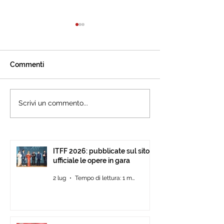
Commenti
L’International Tourism
Cannes accogli
Scrivi un commento...
Film Festival celebra ad
l’International 
Ankara il cinema che
Festival: presen
racconta il turismo.
15ª edizione all’
Pavilion
ITFF 2026: pubblicate sul sito
ufficiale le opere in gara
2 lug
Tempo di lettura: 1 min