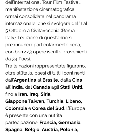
dell’International Tour Film Festival, 
manifestazione cinematografica 
ormai consolidata nel panorama 
internazionale, che si svolgerà dell’1 al 
5 Ottobre a Civitavecchia (Roma - 
Italy). L’edizione di quest’anno si 
preannuncia particolarmente ricca, 
con ben 423 opere iscritte provenienti 
da 34 Paesi.
Tra le nazioni rappresentate figurano, 
oltre all’Italia, paesi di tutti i continenti: 
dall’
Argentina 
al
 Brasile, 
dalla
 Cina 
all
’India, 
dal
 Canada 
agli
 Stati Uniti, 
fino a 
Iran, Iraq, Siria, 
Giappone,Taiwan, Turchia, Libano, 
Colombia
 e 
Corea del Sud
. L’Europa 
è presente con una nutrita 
partecipazione: 
Francia, Germania, 
Spagna, Belgio, Austria, Polonia, 