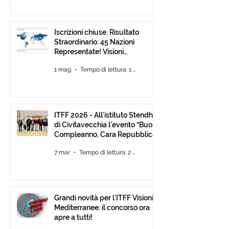
Iscrizioni chiuse. Risultato
Straordinario: 45 Nazioni
Representate! Visioni
Mediterranee ancora Aperta
1 mag
Tempo di lettura: 1 min
Fino al 30 Giugno
ITFF 2026 - All’istituto Stendhal
di Civitavecchia l’evento “Buon
Compleanno, Cara Repubblica”
7 mar
Tempo di lettura: 2 min
Grandi novità per l'ITFF Visioni
Mediterranee: il concorso ora
apre a tutti!