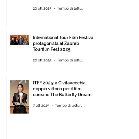
all’Auditorium Parco della
20 ott 2025
Tempo di lettura: 2 min
Musica Roma, consegna degli
ITFF Roma Cinema Award
International Tour Film Festival
protagonista al Zabreb
Tourfilm Fest 2025.
20 ott 2025
Tempo di lettura: 1 min
ITFF 2025: a Civitavecchia
doppia vittoria per il film
coreano The Butterfly Dream
7 ott 2025
Tempo di lettura: 4 min