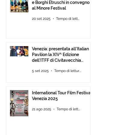
e Borghi Etruschi in convegno
al Minore Festival
20 set 2025
Tempo di lettura: 1 min
Venezia: presentata all’Italian
Pavilion la XIV^ Edizione
dell’ITFF di Civitavecchia
Assegnati gli ambiti ITFF Venice
5 set 2025
Tempo di lettura: 3 min
Award 2025
International Tour Film Festival
Venezia 2025
21 ago 2025
Tempo di lettura: 3 min