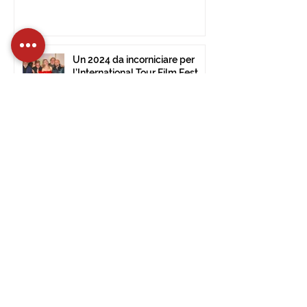
Un 2024 da incorniciare per
l’International Tour Film Fest
30 dic 2024
Tempo di lettura: 2 min
Aperte le iscrizioni per la 14^
edizione dell’International Tour
Film Festival di Civitavecchia
15 dic 2024
Tempo di lettura: 2 min
L’International Tour Film
Festival approda al Museo