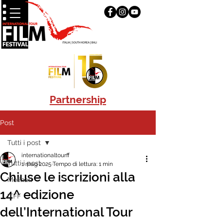
Partnership
Post
Tutti i post
internationaltourff
Tutti i post
1 mag 2025
Tempo di lettura: 1 min
Chiuse le iscrizioni alla
Molinari
14^ edizione
ITFF
dell’International Tour