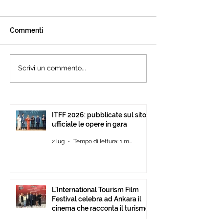
Commenti
L’International Tourism
Cannes accogli
Scrivi un commento...
Film Festival celebra ad
l’International 
Ankara il cinema che
Festival: presen
racconta il turismo.
15ª edizione all’
Pavilion
ITFF 2026: pubblicate sul sito
ufficiale le opere in gara
2 lug
Tempo di lettura: 1 min
L’International Tourism Film
Festival celebra ad Ankara il
cinema che racconta il turismo.