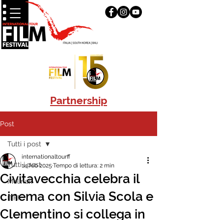
Partnership
Post
Tutti i post
internationaltourff
Tutti i post
14 feb 2025
Tempo di lettura: 2 min
Civitavecchia celebra il
Molinari
cinema con Silvia Scola e
ITFF
Clementino si collega in