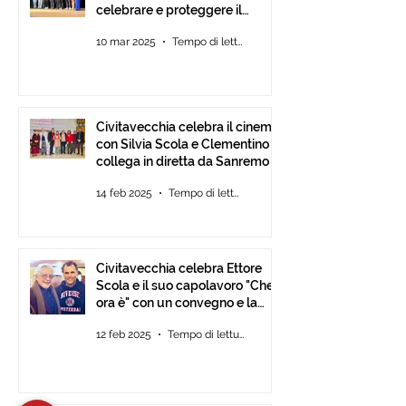
celebrare e proteggere il
paesaggio con International
10 mar 2025
Tempo di lettura: 2 min
Tour Film Fest 2025.
Civitavecchia celebra il cinema
con Silvia Scola e Clementino si
collega in diretta da Sanremo
14 feb 2025
Tempo di lettura: 2 min
Civitavecchia celebra Ettore
Scola e il suo capolavoro "Che
ora è" con un convegno e la
mostra fotografica del film.
12 feb 2025
Tempo di lettura: 2 min