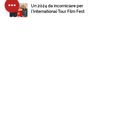
Un 2024 da incorniciare per
l’International Tour Film Fest
30 dic 2024
Tempo di lettura: 2 min
Aperte le iscrizioni per la 14^
edizione dell’International Tour
Film Festival di Civitavecchia
15 dic 2024
Tempo di lettura: 2 min
L’International Tour Film
Festival approda al Museo
d’Arte Moderna di Ulsan (Corea
del Sud).
28 nov 2024
Tempo di lettura: 1 min