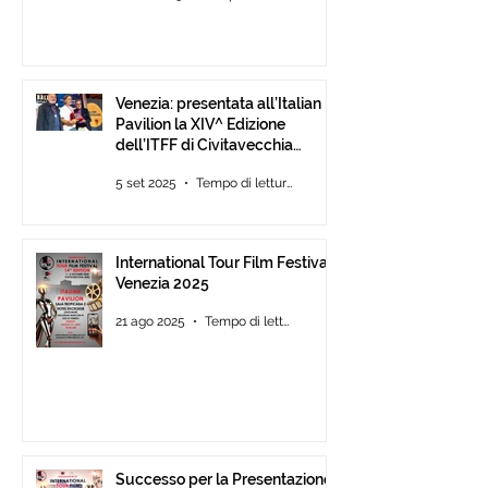
Venezia: presentata all’Italian
Pavilion la XIV^ Edizione
dell’ITFF di Civitavecchia
Assegnati gli ambiti ITFF Venice
5 set 2025
Tempo di lettura: 3 min
Award 2025
International Tour Film Festival
Venezia 2025
21 ago 2025
Tempo di lettura: 3 min
Successo per la Presentazione