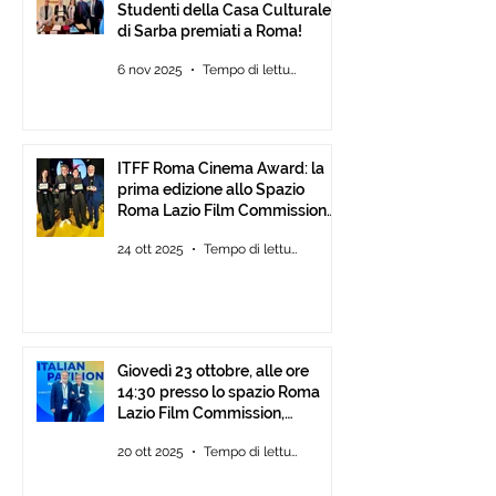
Studenti della Casa Culturale
di Sarba premiati a Roma!
6 nov 2025
Tempo di lettura: 2 min
ITFF Roma Cinema Award: la
prima edizione allo Spazio
Roma Lazio Film Commission
alla Festa del Cinema di Roma
24 ott 2025
Tempo di lettura: 2 min
Giovedì 23 ottobre, alle ore
14:30 presso lo spazio Roma
Lazio Film Commission,
all’Auditorium Parco della
20 ott 2025
Tempo di lettura: 2 min
Musica Roma, consegna degli
ITFF Roma Cinema Award