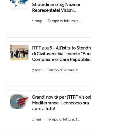
Straordinario: 45 Nazioni
Representate! Visioni
Mediterranee ancora Aperta
1 mag
Tempo di lettura: 1 min
Fino al 30 Giugno
ITFF 2026 - All’istituto Stendhal
di Civitavecchia l’evento “Buon
Compleanno, Cara Repubblica”
7 mar
Tempo di lettura: 2 min
Grandi novità per l'ITFF Visioni
Mediterranee: il concorso ora
apre a tutti!
1 mar
Tempo di lettura: 2 min