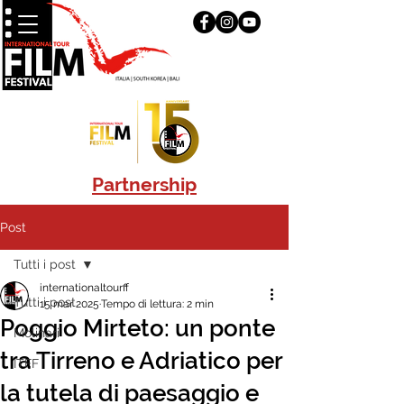
Partnership
Post
Tutti i post
internationaltourff
Tutti i post
15 mar 2025
Tempo di lettura: 2 min
Poggio Mirteto: un ponte
Molinari
tra Tirreno e Adriatico per
ITFF
la tutela di paesaggio e