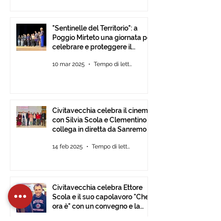
"Sentinelle del Territorio": a
Poggio Mirteto una giornata per
celebrare e proteggere il
paesaggio con International
10 mar 2025
Tempo di lettura: 2 min
Tour Film Fest 2025.
Civitavecchia celebra il cinema
con Silvia Scola e Clementino si
collega in diretta da Sanremo
14 feb 2025
Tempo di lettura: 2 min
Civitavecchia celebra Ettore
Scola e il suo capolavoro "Che
ora è" con un convegno e la
mostra fotografica del film.