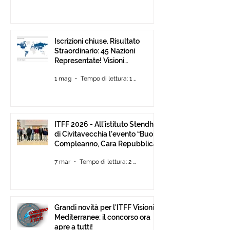
Iscrizioni chiuse. Risultato
Straordinario: 45 Nazioni
Representate! Visioni
Mediterranee ancora Aperta
1 mag
Tempo di lettura: 1 min
Fino al 30 Giugno
ITFF 2026 - All’istituto Stendhal
di Civitavecchia l’evento “Buon
Compleanno, Cara Repubblica”
7 mar
Tempo di lettura: 2 min
Grandi novità per l'ITFF Visioni
Mediterranee: il concorso ora
apre a tutti!