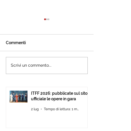
Commenti
L’International Tourism
Cannes accogli
Scrivi un commento...
Film Festival celebra ad
l’International 
Ankara il cinema che
Festival: presen
racconta il turismo.
15ª edizione all’
Pavilion
ITFF 2026: pubblicate sul sito
ufficiale le opere in gara
2 lug
Tempo di lettura: 1 min