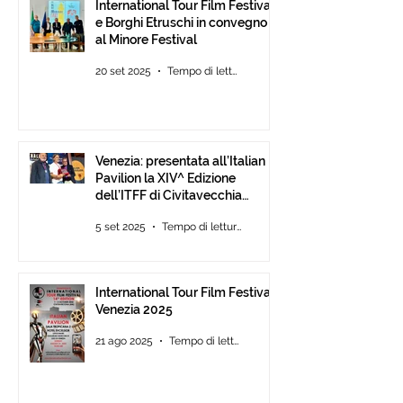
International Tour Film Festival
e Borghi Etruschi in convegno
al Minore Festival
20 set 2025
Tempo di lettura: 1 min
Venezia: presentata all’Italian
Pavilion la XIV^ Edizione
dell’ITFF di Civitavecchia
Assegnati gli ambiti ITFF Venice
5 set 2025
Tempo di lettura: 3 min
Award 2025
International Tour Film Festival
Venezia 2025
21 ago 2025
Tempo di lettura: 3 min