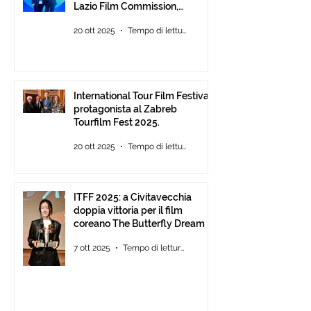
Lazio Film Commission,
all’Auditorium Parco della
20 ott 2025
Tempo di lettura: 2 min
Musica Roma, consegna degli
ITFF Roma Cinema Award
International Tour Film Festival
protagonista al Zabreb
Tourfilm Fest 2025.
20 ott 2025
Tempo di lettura: 1 min
ITFF 2025: a Civitavecchia
doppia vittoria per il film
coreano The Butterfly Dream
7 ott 2025
Tempo di lettura: 4 min