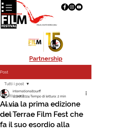
Partnership
Post
Tutti i post
internationaltourff
Tutti i post
12 set 2024
Tempo di lettura: 2 min
Al via la prima edizione
Molinari
del Terrae Film Fest che
ITFF
fa il suo esordio alla