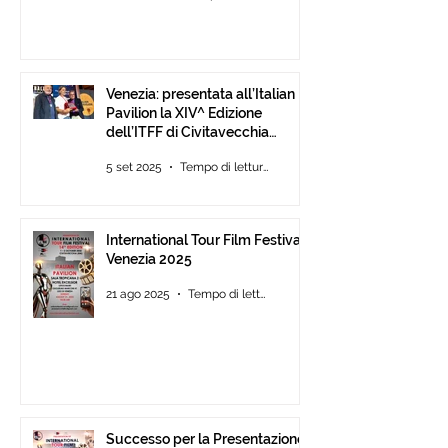
Venezia: presentata all’Italian
Pavilion la XIV^ Edizione
dell’ITFF di Civitavecchia
Assegnati gli ambiti ITFF Venice
5 set 2025
Tempo di lettura: 3 min
Award 2025
International Tour Film Festival
Venezia 2025
21 ago 2025
Tempo di lettura: 3 min
Successo per la Presentazione