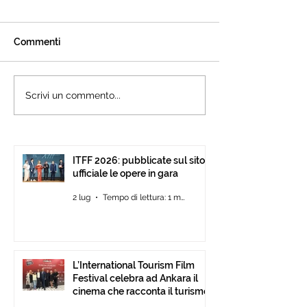
Commenti
L’International Tourism
Cannes accogli
Scrivi un commento...
Film Festival celebra ad
l’International 
Ankara il cinema che
Festival: presen
racconta il turismo.
15ª edizione all’
Pavilion
ITFF 2026: pubblicate sul sito
ufficiale le opere in gara
2 lug
Tempo di lettura: 1 min
L’International Tourism Film
Festival celebra ad Ankara il
cinema che racconta il turismo.