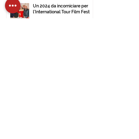
Un 2024 da incorniciare per
l’International Tour Film Fest
30 dic 2024
Tempo di lettura: 2 min
Aperte le iscrizioni per la 14^
edizione dell’International Tour
Film Festival di Civitavecchia
15 dic 2024
Tempo di lettura: 2 min
L’International Tour Film
Festival approda al Museo
d’Arte Moderna di Ulsan (Corea
del Sud).
28 nov 2024
Tempo di lettura: 1 min