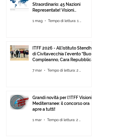
Straordinario: 45 Nazioni
Representate! Visioni
Mediterranee ancora Aperta
1 mag
Tempo di lettura: 1 min
Fino al 30 Giugno
ITFF 2026 - All’istituto Stendhal
di Civitavecchia l’evento “Buon
Compleanno, Cara Repubblica”
7 mar
Tempo di lettura: 2 min
Grandi novità per l'ITFF Visioni
Mediterranee: il concorso ora
apre a tutti!
1 mar
Tempo di lettura: 2 min