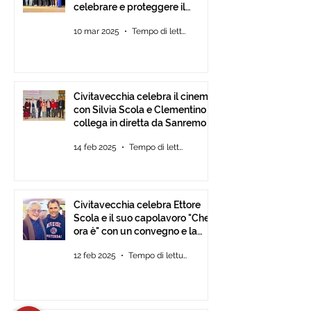
celebrare e proteggere il
paesaggio con International
10 mar 2025
Tempo di lettura: 2 min
Tour Film Fest 2025.
Civitavecchia celebra il cinema
con Silvia Scola e Clementino si
collega in diretta da Sanremo
14 feb 2025
Tempo di lettura: 2 min
Civitavecchia celebra Ettore
Scola e il suo capolavoro "Che
ora è" con un convegno e la
mostra fotografica del film.
12 feb 2025
Tempo di lettura: 2 min