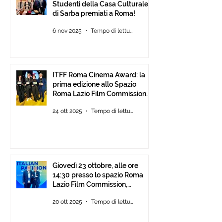
Studenti della Casa Culturale
di Sarba premiati a Roma!
6 nov 2025
Tempo di lettura: 2 min
ITFF Roma Cinema Award: la
prima edizione allo Spazio
Roma Lazio Film Commission
alla Festa del Cinema di Roma
24 ott 2025
Tempo di lettura: 2 min
Giovedì 23 ottobre, alle ore
14:30 presso lo spazio Roma
Lazio Film Commission,
all’Auditorium Parco della
20 ott 2025
Tempo di lettura: 2 min
Musica Roma, consegna degli
ITFF Roma Cinema Award