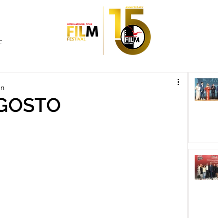
F
in
GOSTO