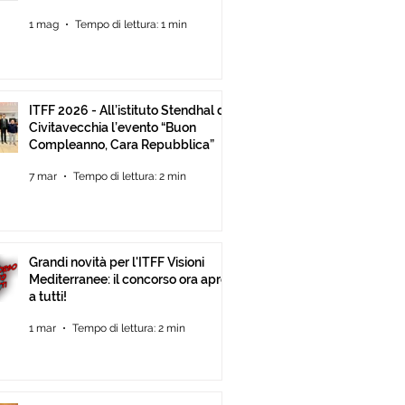
Mediterranee ancora Aperta Fino
1 mag
Tempo di lettura: 1 min
al 30 Giugno
ITFF 2026 - All’istituto Stendhal di
Civitavecchia l’evento “Buon
Compleanno, Cara Repubblica”
7 mar
Tempo di lettura: 2 min
Grandi novità per l'ITFF Visioni
Mediterranee: il concorso ora apre
a tutti!
1 mar
Tempo di lettura: 2 min