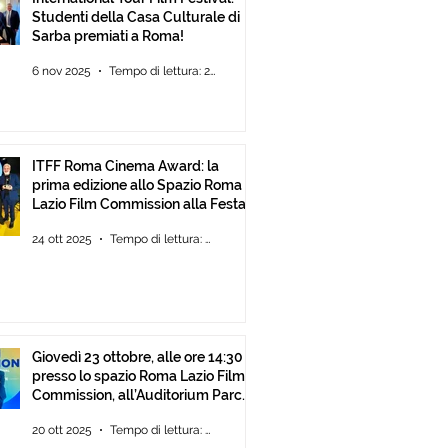
Studenti della Casa Culturale di
Sarba premiati a Roma!
6 nov 2025
Tempo di lettura: 2 min
ITFF Roma Cinema Award: la
prima edizione allo Spazio Roma
Lazio Film Commission alla Festa
del Cinema di Roma
24 ott 2025
Tempo di lettura: 2 min
Giovedì 23 ottobre, alle ore 14:30
presso lo spazio Roma Lazio Film
Commission, all’Auditorium Parco
della Musica Roma, consegna
20 ott 2025
Tempo di lettura: 2 min
degli ITFF Roma Cinema Award