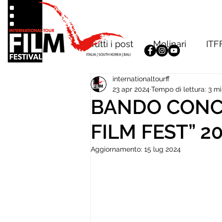
Tutti i post
Molinari
ITF
internationaltourff
23 apr 2024
Tempo di lettura: 3 m
BANDO CONC
FILM FEST” 2
Aggiornamento:
15 lug 2024