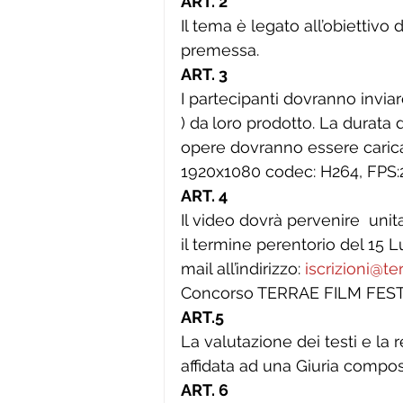
ART. 2
Il tema è legato all’obiettivo 
premessa.
ART. 3
I partecipanti dovranno inviare
) da
loro prodotto. La durata 
opere dovranno essere caricat
1920x1080 codec: H264, FPS:2
ART. 4
Il video dovrà pervenire  uni
il termine perentorio del 15 L
mail all’indirizzo: 
iscrizioni@te
Concorso TERRAE FILM FEST 202
ART.5
La valutazione dei testi e la 
affidata ad una Giuria compos
ART. 6