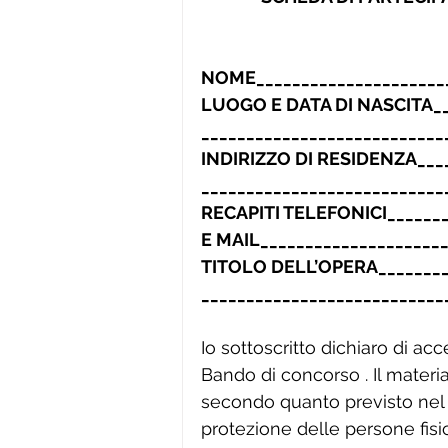
NOME_____________________
LUOGO E DATA DI NASCITA___
___________________________
INDIRIZZO DI RESIDENZA____
___________________________
RECAPITI TELEFONICI_______
E MAIL_____________________
TITOLO DELL’OPERA_________
___________________________
Io sottoscritto dichiaro di a
Bando di concorso . Il materia
secondo quanto previsto nel 
protezione delle persone fisi