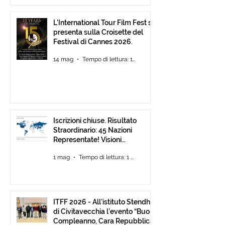
L’International Tour Film Fest si
presenta sulla Croisette del
Festival di Cannes 2026.
14 mag
Tempo di lettura: 1 min
Iscrizioni chiuse. Risultato
Straordinario: 45 Nazioni
Representate! Visioni
Mediterranee ancora Aperta
1 mag
Tempo di lettura: 1 min
Fino al 30 Giugno
ITFF 2026 - All’istituto Stendhal
di Civitavecchia l’evento “Buon
Compleanno, Cara Repubblica”