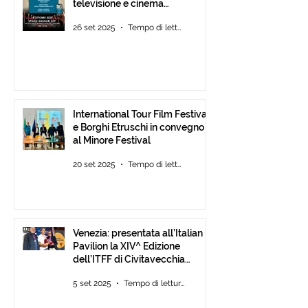
televisione e cinema
d’animazione
26 set 2025
Tempo di lettura: 1 min
International Tour Film Festival
e Borghi Etruschi in convegno
al Minore Festival
20 set 2025
Tempo di lettura: 1 min
Venezia: presentata all’Italian
Pavilion la XIV^ Edizione
dell’ITFF di Civitavecchia
Assegnati gli ambiti ITFF Venice
5 set 2025
Tempo di lettura: 3 min
Award 2025