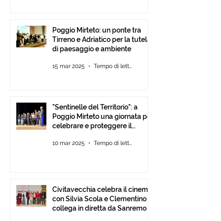
Poggio Mirteto: un ponte tra
Tirreno e Adriatico per la tutela
di paesaggio e ambiente
15 mar 2025
Tempo di lettura: 2 min
"Sentinelle del Territorio": a
Poggio Mirteto una giornata per
celebrare e proteggere il
paesaggio con International
10 mar 2025
Tempo di lettura: 2 min
Tour Film Fest 2025.
Civitavecchia celebra il cinema
con Silvia Scola e Clementino si
collega in diretta da Sanremo