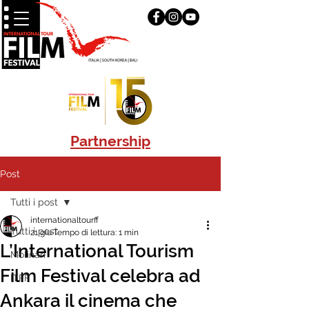
Partnership
Post
Tutti i post
internationaltourff
Tutti i post
21 giu
Tempo di lettura: 1 min
L’International Tourism
Molinari
Film Festival celebra ad
ITFF
Ankara il cinema che