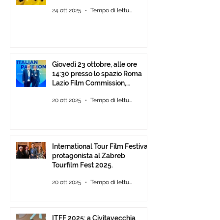
alla Festa del Cinema di Roma
24 ott 2025
Tempo di lettura: 2 min
Giovedì 23 ottobre, alle ore
14:30 presso lo spazio Roma
Lazio Film Commission,
all’Auditorium Parco della
20 ott 2025
Tempo di lettura: 2 min
Musica Roma, consegna degli
ITFF Roma Cinema Award
International Tour Film Festival
protagonista al Zabreb
Tourfilm Fest 2025.
20 ott 2025
Tempo di lettura: 1 min
ITFF 2025: a Civitavecchia