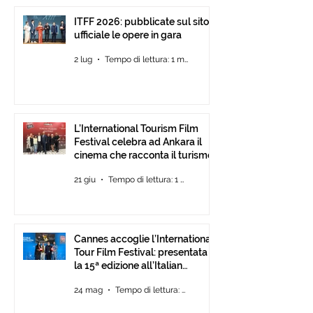
15ª edizione all’Italian
Cannes 2026.
Pavilion
ITFF 2026: pubblicate sul sito
ufficiale le opere in gara
2 lug
Tempo di lettura: 1 min
L’International Tourism Film
Festival celebra ad Ankara il
cinema che racconta il turismo.
21 giu
Tempo di lettura: 1 min
Cannes accoglie l’International
Tour Film Festival: presentata
la 15ª edizione all’Italian
Pavilion
24 mag
Tempo di lettura: 2 min