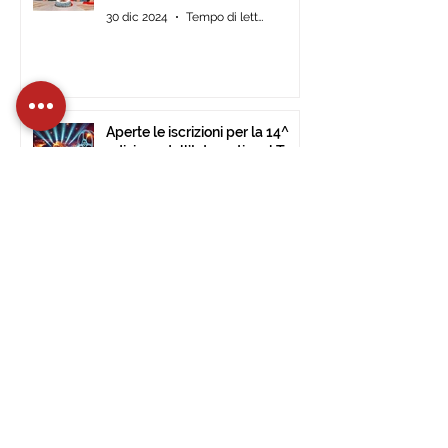
30 dic 2024
Tempo di lettura: 2 min
Aperte le iscrizioni per la 14^
edizione dell’International Tour
Film Festival di Civitavecchia
15 dic 2024
Tempo di lettura: 2 min
L’International Tour Film
Festival approda al Museo
d’Arte Moderna di Ulsan (Corea
del Sud).
28 nov 2024
Tempo di lettura: 1 min