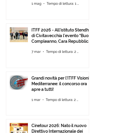
1 mag
Tempo di lettura: 1 min
Fino al 30 Giugno
ITFF 2026 - All’istituto Stendhal
di Civitavecchia l’evento “Buon
Compleanno, Cara Repubblica”
7 mar
Tempo di lettura: 2 min
Grandi novità per l'ITFF Visioni
Mediterranee: il concorso ora
apre a tutti!
1 mar
Tempo di lettura: 2 min
Cinetour 2026: Nato il nuovo
Direttivo Internazionale dei