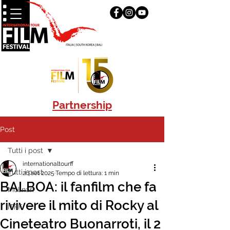
Partnership
Post
Tutti i post
internationaltourff
Tutti i post
26 set 2025
Tempo di lettura: 1 min
BALBOA: il fanfilm che fa
Molinari
rivivere il mito di Rocky al
ITFF
Cineteatro Buonarroti, il 2