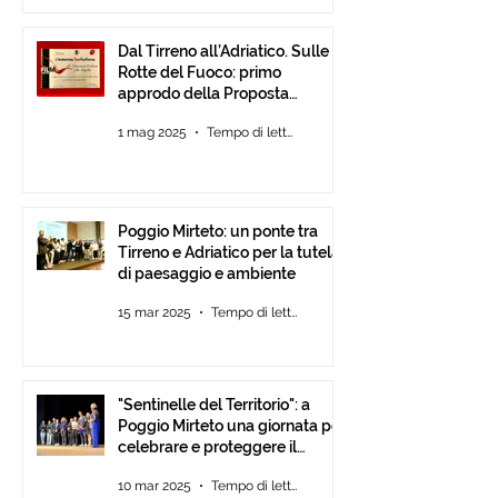
Dal Tirreno all’Adriatico. Sulle
Rotte del Fuoco: primo
approdo della Proposta
d’Intesa tra Comunità
1 mag 2025
Tempo di lettura: 3 min
Poggio Mirteto: un ponte tra
Tirreno e Adriatico per la tutela
di paesaggio e ambiente
15 mar 2025
Tempo di lettura: 2 min
"Sentinelle del Territorio": a
Poggio Mirteto una giornata per
celebrare e proteggere il
paesaggio con International
10 mar 2025
Tempo di lettura: 2 min
Tour Film Fest 2025.