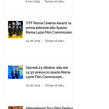
6 nov 2025
Tempo di lettura: 2 min
ITFF Roma Cinema Award: la
prima edizione allo Spazio
Roma Lazio Film Commission
alla Festa del Cinema di Roma
24 ott 2025
Tempo di lettura: 2 min
Giovedì 23 ottobre, alle ore
14:30 presso lo spazio Roma
Lazio Film Commission,
all’Auditorium Parco della
20 ott 2025
Tempo di lettura: 2 min
Musica Roma, consegna degli
ITFF Roma Cinema Award
International Tour Film Festival