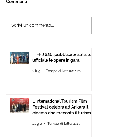
Commenti
L’International Tourism
Cannes accogli
Scrivi un commento...
Film Festival celebra ad
l’International 
Ankara il cinema che
Festival: presen
racconta il turismo.
15ª edizione all’
Pavilion
ITFF 2026: pubblicate sul sito
ufficiale le opere in gara
2 lug
Tempo di lettura: 1 min
L’International Tourism Film
Festival celebra ad Ankara il
cinema che racconta il turismo.
21 giu
Tempo di lettura: 1 min