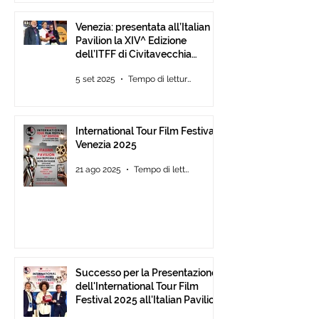
Venezia: presentata all’Italian
Pavilion la XIV^ Edizione
dell’ITFF di Civitavecchia
Assegnati gli ambiti ITFF Venice
5 set 2025
Tempo di lettura: 3 min
Award 2025
International Tour Film Festival
Venezia 2025
21 ago 2025
Tempo di lettura: 3 min
Successo per la Presentazione
dell'International Tour Film
Festival 2025 all'Italian Pavilion
di Cannes