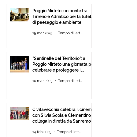
Poggio Mirteto: un ponte tra
Tirreno e Adriatico per la tutela
di paesaggio e ambiente
15 mar 2025
Tempo di lettura: 2 min
"Sentinelle del Territorio": a
Poggio Mirteto una giornata per
celebrare e proteggere il
paesaggio con International
10 mar 2025
Tempo di lettura: 2 min
Tour Film Fest 2025.
Civitavecchia celebra il cinema
con Silvia Scola e Clementino si
collega in diretta da Sanremo
14 feb 2025
Tempo di lettura: 2 min