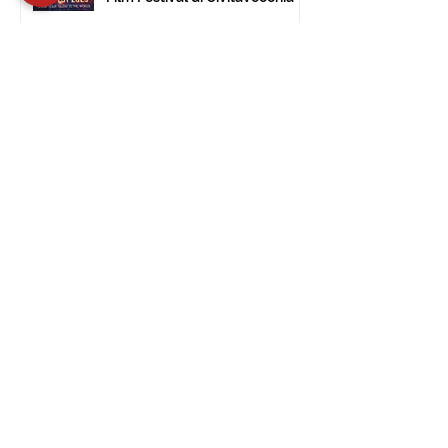
15 dic 2024
Tempo di lettura: 2 min
L’International Tour Film
Festival approda al Museo
d’Arte Moderna di Ulsan (Corea
del Sud).
28 nov 2024
Tempo di lettura: 1 min
ITFF 2024: a Civitavecchia
vince Good Vibes di Janet De
Nardis
17 ott 2024
Tempo di lettura: 3 min