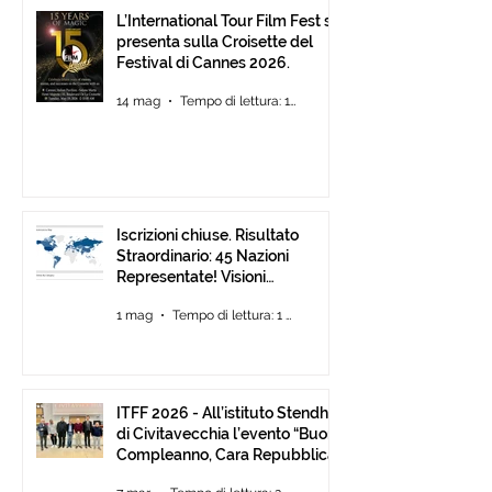
L’International Tour Film Fest si
presenta sulla Croisette del
Festival di Cannes 2026.
14 mag
Tempo di lettura: 1 min
Iscrizioni chiuse. Risultato
Straordinario: 45 Nazioni
Representate! Visioni
Mediterranee ancora Aperta
1 mag
Tempo di lettura: 1 min
Fino al 30 Giugno
ITFF 2026 - All’istituto Stendhal
di Civitavecchia l’evento “Buon
Compleanno, Cara Repubblica”