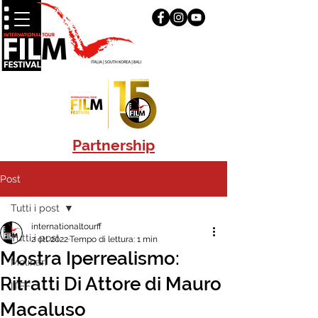
Partnership
Post
Tutti i post
internationaltourff
Tutti i post
2 ott 2022
Tempo di lettura: 1 min
Mostra Iperrealismo:
Molinari
Ritratti Di Attore di Mauro
ITFF
Macaluso