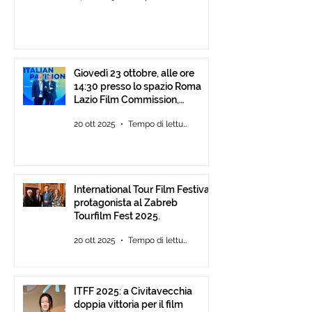
Giovedì 23 ottobre, alle ore
14:30 presso lo spazio Roma
Lazio Film Commission,
all’Auditorium Parco della
20 ott 2025
Tempo di lettura: 2 min
Musica Roma, consegna degli
ITFF Roma Cinema Award
International Tour Film Festival
protagonista al Zabreb
Tourfilm Fest 2025.
20 ott 2025
Tempo di lettura: 1 min
ITFF 2025: a Civitavecchia
doppia vittoria per il film