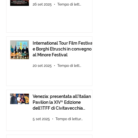
26 set 2025
Tempo di lettura: 1 min
International Tour Film Festival
e Borghi Etruschi in convegno
al Minore Festival
20 set 2025
Tempo di lettura: 1 min
Venezia: presentata all’Italian
Pavilion la XIV^ Edizione
dell’ITFF di Civitavecchia
Assegnati gli ambiti ITFF Venice
5 set 2025
Tempo di lettura: 3 min
Award 2025