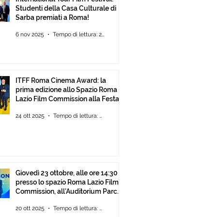
Studenti della Casa Culturale di
Sarba premiati a Roma!
6 nov 2025
Tempo di lettura: 2 min
ITFF Roma Cinema Award: la
prima edizione allo Spazio Roma
Lazio Film Commission alla Festa
del Cinema di Roma
24 ott 2025
Tempo di lettura: 2 min
Giovedì 23 ottobre, alle ore 14:30
presso lo spazio Roma Lazio Film
Commission, all’Auditorium Parco
della Musica Roma, consegna
20 ott 2025
Tempo di lettura: 2 min
degli ITFF Roma Cinema Award