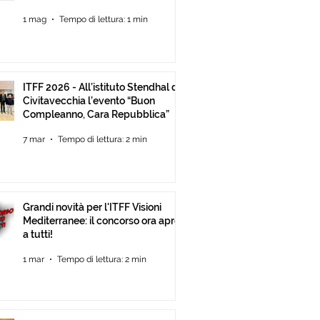
Mediterranee ancora Aperta Fino
1 mag
Tempo di lettura: 1 min
al 30 Giugno
ITFF 2026 - All’istituto Stendhal di
Civitavecchia l’evento “Buon
Compleanno, Cara Repubblica”
7 mar
Tempo di lettura: 2 min
Grandi novità per l'ITFF Visioni
Mediterranee: il concorso ora apre
a tutti!
1 mar
Tempo di lettura: 2 min