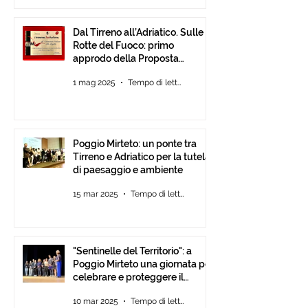
Dal Tirreno all’Adriatico. Sulle
Rotte del Fuoco: primo
approdo della Proposta
d’Intesa tra Comunità
1 mag 2025
Tempo di lettura: 3 min
Poggio Mirteto: un ponte tra
Tirreno e Adriatico per la tutela
di paesaggio e ambiente
15 mar 2025
Tempo di lettura: 2 min
"Sentinelle del Territorio": a
Poggio Mirteto una giornata per
celebrare e proteggere il
paesaggio con International
10 mar 2025
Tempo di lettura: 2 min
Tour Film Fest 2025.