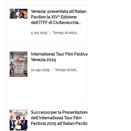
Venezia: presentata all’Italian
Pavilion la XIV^ Edizione
dell’ITFF di Civitavecchia
Assegnati gli ambiti ITFF Venice
5 set 2025
Tempo di lettura: 3 min
Award 2025
International Tour Film Festival
Venezia 2025
21 ago 2025
Tempo di lettura: 3 min
Successo per la Presentazione
dell'International Tour Film
Festival 2025 all'Italian Pavilion
di Cannes