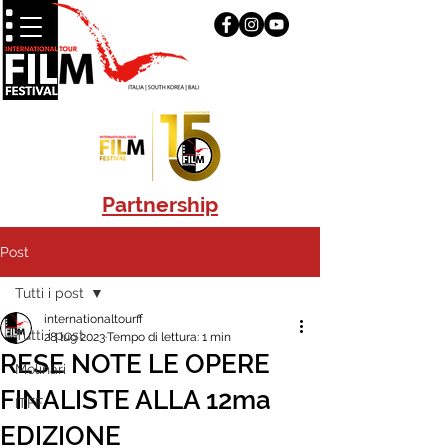
Partnership
Post
Tutti i post
internationaltourff
Tutti i post
28 lug 2023
Tempo di lettura: 1 min
RESE NOTE LE OPERE
Molinari
FINALISTE ALLA 12ma
ITFF
EDIZIONE