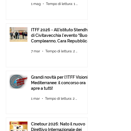
1 mag
Tempo di lettura: 1 min
Fino al 30 Giugno
ITFF 2026 - All’istituto Stendhal
di Civitavecchia l’evento “Buon
Compleanno, Cara Repubblica”
7 mar
Tempo di lettura: 2 min
Grandi novità per l'ITFF Visioni
Mediterranee: il concorso ora
apre a tutti!
1 mar
Tempo di lettura: 2 min
Cinetour 2026: Nato il nuovo
Direttivo Internazionale dei