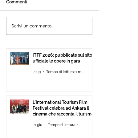
Commenti
L’International Tourism
Cannes accogli
Scrivi un commento...
Film Festival celebra ad
l’International 
Ankara il cinema che
Festival: presen
racconta il turismo.
15ª edizione all’
Pavilion
ITFF 2026: pubblicate sul sito
ufficiale le opere in gara
2 lug
Tempo di lettura: 1 min
L’International Tourism Film
Festival celebra ad Ankara il
cinema che racconta il turismo.
21 giu
Tempo di lettura: 1 min