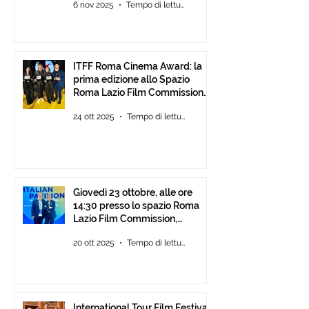
6 nov 2025
Tempo di lettura: 2 min
ITFF Roma Cinema Award: la
prima edizione allo Spazio
Roma Lazio Film Commission
alla Festa del Cinema di Roma
24 ott 2025
Tempo di lettura: 2 min
Giovedì 23 ottobre, alle ore
14:30 presso lo spazio Roma
Lazio Film Commission,
all’Auditorium Parco della
20 ott 2025
Tempo di lettura: 2 min
Musica Roma, consegna degli
ITFF Roma Cinema Award
International Tour Film Festival