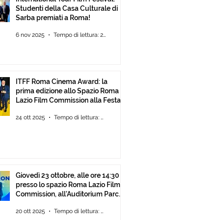
Studenti della Casa Culturale di
Sarba premiati a Roma!
6 nov 2025
Tempo di lettura: 2 min
ITFF Roma Cinema Award: la
prima edizione allo Spazio Roma
Lazio Film Commission alla Festa
del Cinema di Roma
24 ott 2025
Tempo di lettura: 2 min
Giovedì 23 ottobre, alle ore 14:30
presso lo spazio Roma Lazio Film
Commission, all’Auditorium Parco
della Musica Roma, consegna
20 ott 2025
Tempo di lettura: 2 min
degli ITFF Roma Cinema Award