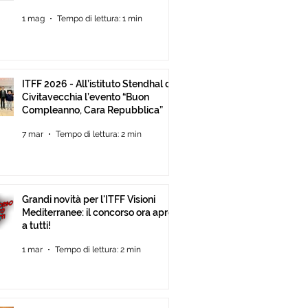
Mediterranee ancora Aperta Fino
1 mag
Tempo di lettura: 1 min
al 30 Giugno
ITFF 2026 - All’istituto Stendhal di
Civitavecchia l’evento “Buon
Compleanno, Cara Repubblica”
7 mar
Tempo di lettura: 2 min
Grandi novità per l'ITFF Visioni
Mediterranee: il concorso ora apre
a tutti!
1 mar
Tempo di lettura: 2 min