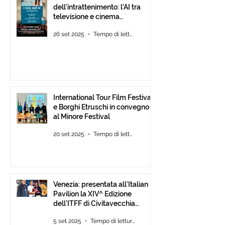
dell’intrattenimento: l’AI tra
televisione e cinema
d’animazione
26 set 2025
Tempo di lettura: 1 min
International Tour Film Festival
e Borghi Etruschi in convegno
al Minore Festival
20 set 2025
Tempo di lettura: 1 min
Venezia: presentata all’Italian
Pavilion la XIV^ Edizione
dell’ITFF di Civitavecchia
Assegnati gli ambiti ITFF Venice
5 set 2025
Tempo di lettura: 3 min
Award 2025