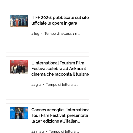
Ankara il cinema che
Festival: presen
racconta il turismo.
15ª edizione all’
Pavilion
ITFF 2026: pubblicate sul sito
ufficiale le opere in gara
2 lug
Tempo di lettura: 1 min
L’International Tourism Film
Festival celebra ad Ankara il
cinema che racconta il turismo.
21 giu
Tempo di lettura: 1 min
Cannes accoglie l’International
Tour Film Festival: presentata
la 15ª edizione all’Italian
Pavilion
24 mag
Tempo di lettura: 2 min