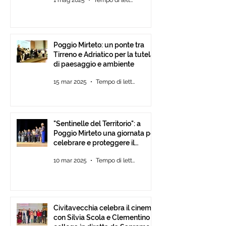
1 mag 2025
Tempo di lettura: 3 min
Poggio Mirteto: un ponte tra
Tirreno e Adriatico per la tutela
di paesaggio e ambiente
15 mar 2025
Tempo di lettura: 2 min
"Sentinelle del Territorio": a
Poggio Mirteto una giornata per
celebrare e proteggere il
paesaggio con International
10 mar 2025
Tempo di lettura: 2 min
Tour Film Fest 2025.
Civitavecchia celebra il cinema
con Silvia Scola e Clementino si