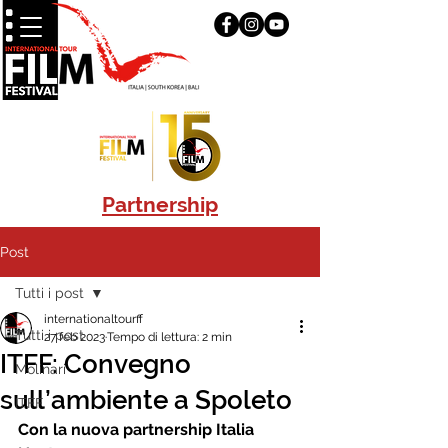
Partnership
Post
Tutti i post
internationaltourff
Tutti i post
27 feb 2023
Tempo di lettura: 2 min
ITFF: Convegno
Molinari
sull’ambiente a Spoleto
ITFF
Con la nuova partnership Italia 