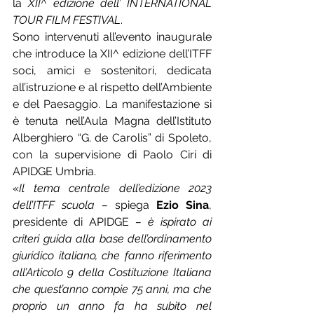
la 
XII^ edizione dell’ INTERNATIONAL 
TOUR FILM FESTIVAL
.
Sono intervenuti all’evento inaugurale 
che introduce la XII^ edizione dell’ITFF 
soci, amici e sostenitori, dedicata 
all’istruzione e al rispetto dell’Ambiente 
e del Paesaggio. La manifestazione si 
è tenuta nell’Aula Magna dell’Istituto 
Alberghiero “G. de Carolis” di Spoleto, 
con la supervisione di Paolo Ciri di 
APIDGE Umbria.
«
Il tema centrale dell’edizione 2023 
dell’ITFF scuola – 
spiega
 Ezio Sina
, 
presidente di APIDGE
 – è ispirato ai 
criteri guida alla base dell’ordinamento 
giuridico italiano, che fanno riferimento 
all’Articolo 9 della Costituzione Italiana 
che quest’anno compie 75 anni, ma che 
proprio un anno fa ha subito nel 