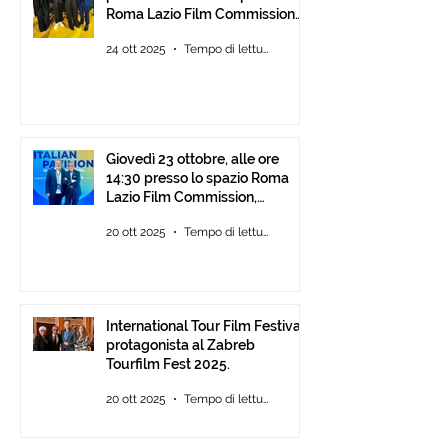
Roma Lazio Film Commission
alla Festa del Cinema di Roma
24 ott 2025
Tempo di lettura: 2 min
Giovedì 23 ottobre, alle ore
14:30 presso lo spazio Roma
Lazio Film Commission,
all’Auditorium Parco della
20 ott 2025
Tempo di lettura: 2 min
Musica Roma, consegna degli
ITFF Roma Cinema Award
International Tour Film Festival
protagonista al Zabreb
Tourfilm Fest 2025.
20 ott 2025
Tempo di lettura: 1 min