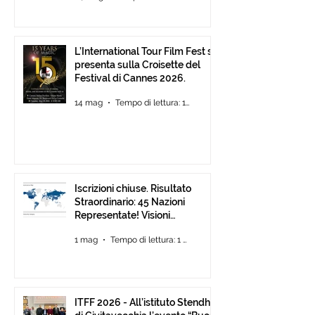
L’International Tour Film Fest si
presenta sulla Croisette del
Festival di Cannes 2026.
14 mag
Tempo di lettura: 1 min
Iscrizioni chiuse. Risultato
Straordinario: 45 Nazioni
Representate! Visioni
Mediterranee ancora Aperta
1 mag
Tempo di lettura: 1 min
Fino al 30 Giugno
ITFF 2026 - All’istituto Stendhal