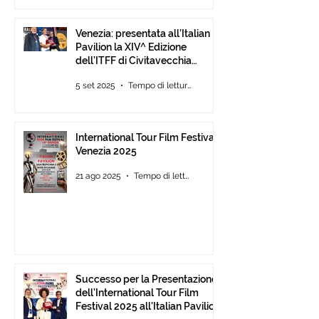
Venezia: presentata all’Italian
Pavilion la XIV^ Edizione
dell’ITFF di Civitavecchia
Assegnati gli ambiti ITFF Venice
5 set 2025
Tempo di lettura: 3 min
Award 2025
International Tour Film Festival
Venezia 2025
21 ago 2025
Tempo di lettura: 3 min
Successo per la Presentazione
dell'International Tour Film
Festival 2025 all'Italian Pavilion