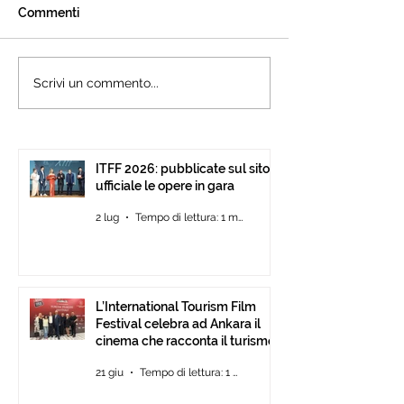
Commenti
L’International Tourism
Cannes accogli
Scrivi un commento...
Film Festival celebra ad
l’International 
Ankara il cinema che
Festival: presen
racconta il turismo.
15ª edizione all’
Pavilion
ITFF 2026: pubblicate sul sito
ufficiale le opere in gara
2 lug
Tempo di lettura: 1 min
L’International Tourism Film
Festival celebra ad Ankara il
cinema che racconta il turismo.
21 giu
Tempo di lettura: 1 min