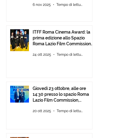
6 nov 2025
Tempo di lettura: 2 min
ITFF Roma Cinema Award: la
prima edizione allo Spazio
Roma Lazio Film Commission
alla Festa del Cinema di Roma
24 ott 2025
Tempo di lettura: 2 min
Giovedì 23 ottobre, alle ore
14:30 presso lo spazio Roma
Lazio Film Commission,
all’Auditorium Parco della
20 ott 2025
Tempo di lettura: 2 min
Musica Roma, consegna degli
ITFF Roma Cinema Award