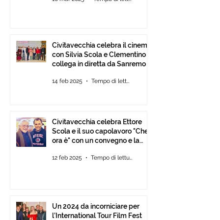
Tour Film Fest 2025.
Civitavecchia celebra il cinema
con Silvia Scola e Clementino si
collega in diretta da Sanremo
14 feb 2025
Tempo di lettura: 2 min
Civitavecchia celebra Ettore
Scola e il suo capolavoro "Che
ora è" con un convegno e la
mostra fotografica del film.
12 feb 2025
Tempo di lettura: 2 min
Un 2024 da incorniciare per
l’International Tour Film Fest