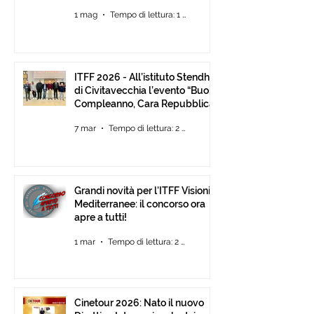
Mediterranee ancora Aperta
1 mag
Tempo di lettura: 1 min
Fino al 30 Giugno
ITFF 2026 - All’istituto Stendhal
di Civitavecchia l’evento “Buon
Compleanno, Cara Repubblica”
7 mar
Tempo di lettura: 2 min
Grandi novità per l'ITFF Visioni
Mediterranee: il concorso ora
apre a tutti!
1 mar
Tempo di lettura: 2 min
Cinetour 2026: Nato il nuovo