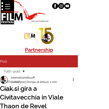
Partnership
Post
Tutti i post
internationaltourff
Tutti i post
21 mar 2023
Tempo di lettura: 1 min
Ciak si gira a
Molinari
Civitavecchia in Viale
ITFF
Thaon de Revel