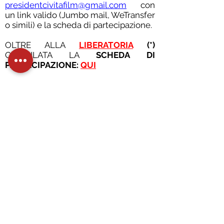
presidentcivitafilm@gmail.com
con
un link valido (Jumbo mail, WeTransfer
o simili) e la scheda di partecipazione.
OLTRE ALLA
LIBERATORIA
(*)
COMPILATA LA
SCHEDA DI
PARTECIPAZIONE:
QUI
(*) Note speciali
Tutti i filmati relativi a soggetti minori
dovranno contenere una
scheda
tecnica
, sottoscritta dal docente, su
modello allegato al presente
regolamento e dovranno essere
accompagnate da una
lettera di
autorizzazione
relativa al trattamento
dei dati e dell’opera che autorizzi
l’International Tour Film Festival ed i
responsabili del concorso ”
2024:
CITTADINI CONSAPEVOLI E ATTIVI
PER LA CULTURA, IL PAESAGGIO E
L’AMBIENTE
” all’integrazione degli