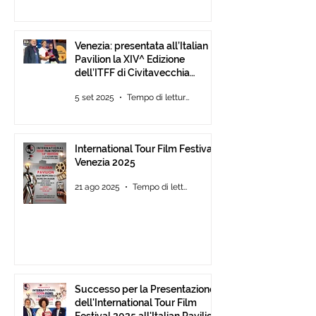
Venezia: presentata all’Italian
Pavilion la XIV^ Edizione
dell’ITFF di Civitavecchia
Assegnati gli ambiti ITFF Venice
5 set 2025
Tempo di lettura: 3 min
Award 2025
International Tour Film Festival
Venezia 2025
21 ago 2025
Tempo di lettura: 3 min
Successo per la Presentazione
dell'International Tour Film
Festival 2025 all'Italian Pavilion