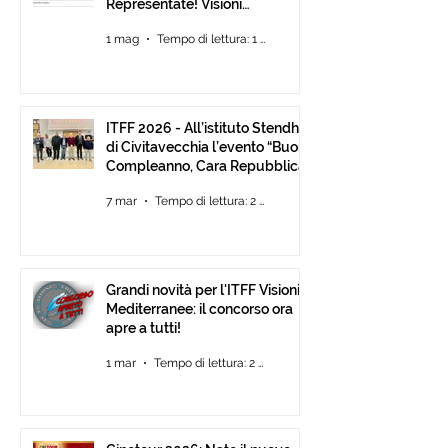
Representate! Visioni
Mediterranee ancora Aperta
1 mag
Tempo di lettura: 1 min
Fino al 30 Giugno
ITFF 2026 - All’istituto Stendhal
di Civitavecchia l’evento “Buon
Compleanno, Cara Repubblica”
7 mar
Tempo di lettura: 2 min
Grandi novità per l'ITFF Visioni
Mediterranee: il concorso ora
apre a tutti!
1 mar
Tempo di lettura: 2 min