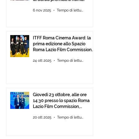
6 nov 2025
Tempo di lettura: 2 min
ITFF Roma Cinema Award: la
prima edizione allo Spazio
Roma Lazio Film Commission
alla Festa del Cinema di Roma
24 ott 2025
Tempo di lettura: 2 min
Giovedì 23 ottobre, alle ore
14:30 presso lo spazio Roma
Lazio Film Commission,
all’Auditorium Parco della
20 ott 2025
Tempo di lettura: 2 min
Musica Roma, consegna degli
ITFF Roma Cinema Award