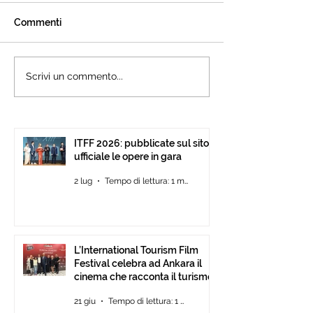
Commenti
L’International Tourism
Cannes accogli
Scrivi un commento...
Film Festival celebra ad
l’International 
Ankara il cinema che
Festival: presen
racconta il turismo.
15ª edizione all’
Pavilion
ITFF 2026: pubblicate sul sito
ufficiale le opere in gara
2 lug
Tempo di lettura: 1 min
L’International Tourism Film
Festival celebra ad Ankara il
cinema che racconta il turismo.
21 giu
Tempo di lettura: 1 min