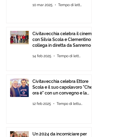
10 mar 2025
Tempo di lettura: 2 min
Tour Film Fest 2025.
Civitavecchia celebra il cinema
con Silvia Scola e Clementino si
collega in diretta da Sanremo
14 feb 2025
Tempo di lettura: 2 min
Civitavecchia celebra Ettore
Scola e il suo capolavoro "Che
ora è" con un convegno e la
mostra fotografica del film.
12 feb 2025
Tempo di lettura: 2 min
Un 2024 da incorniciare per