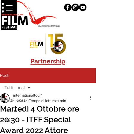
Partnership
Post
Tutti i post
internationaltourff
Tutti i post
1 ott 2022
Tempo di lettura: 1 min
Martedì 4 Ottobre ore
Molinari
20:30 - ITFF Special
ITFF
Award 2022 Attore