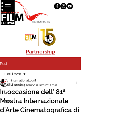
Partnership
Post
Tutti i post
internationaltourff
Tutti i post
4 set 2024
Tempo di lettura: 1 min
In occasione dell’ 81ª
Molinari
Mostra Internazionale
ITFF
d’Arte Cinematografica di