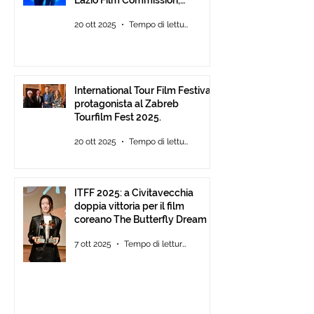
all’Auditorium Parco della
20 ott 2025
Tempo di lettura: 2 min
Musica Roma, consegna degli
ITFF Roma Cinema Award
International Tour Film Festival
protagonista al Zabreb
Tourfilm Fest 2025.
20 ott 2025
Tempo di lettura: 1 min
ITFF 2025: a Civitavecchia
doppia vittoria per il film
coreano The Butterfly Dream
7 ott 2025
Tempo di lettura: 4 min