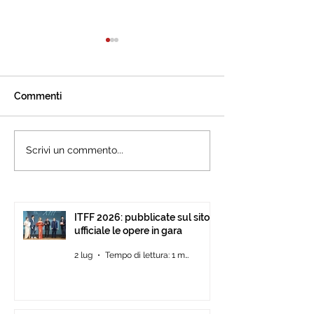
Commenti
L’International Tourism
Cannes accogli
Scrivi un commento...
Film Festival celebra ad
l’International 
Ankara il cinema che
Festival: presen
racconta il turismo.
15ª edizione all’
Pavilion
ITFF 2026: pubblicate sul sito
ufficiale le opere in gara
2 lug
Tempo di lettura: 1 min