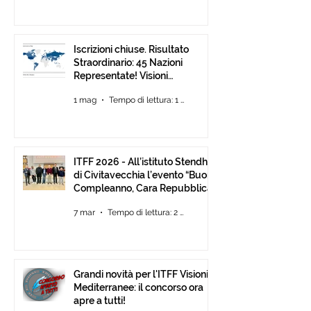
Iscrizioni chiuse. Risultato
Straordinario: 45 Nazioni
Representate! Visioni
Mediterranee ancora Aperta
1 mag
Tempo di lettura: 1 min
Fino al 30 Giugno
ITFF 2026 - All’istituto Stendhal
di Civitavecchia l’evento “Buon
Compleanno, Cara Repubblica”
7 mar
Tempo di lettura: 2 min
Grandi novità per l'ITFF Visioni
Mediterranee: il concorso ora
apre a tutti!