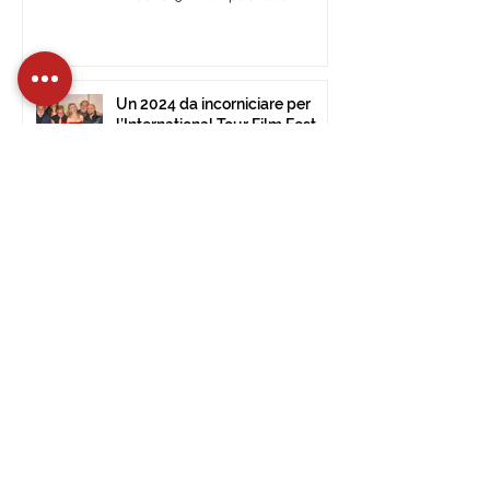
Un 2024 da incorniciare per
l’International Tour Film Fest
30 dic 2024
Tempo di lettura: 2 min
Aperte le iscrizioni per la 14^
edizione dell’International Tour
Film Festival di Civitavecchia
15 dic 2024
Tempo di lettura: 2 min
L’International Tour Film