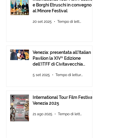
e Borghi Etruschi in convegno
al Minore Festival
20 set 2025
Tempo di lettura: 1 min
Venezia: presentata all’Italian
Pavilion la XIV^ Edizione
dell’ITFF di Civitavecchia
Assegnati gli ambiti ITFF Venice
5 set 2025
Tempo di lettura: 3 min
Award 2025
International Tour Film Festival
Venezia 2025
21 ago 2025
Tempo di lettura: 3 min