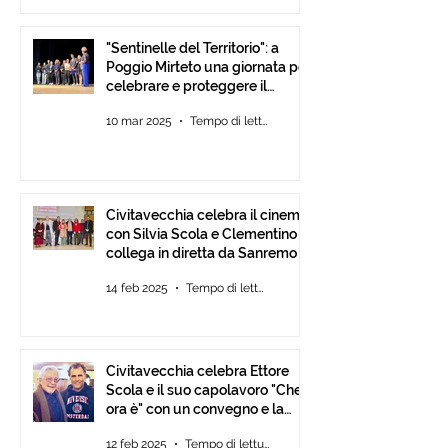
"Sentinelle del Territorio": a
Poggio Mirteto una giornata per
celebrare e proteggere il
paesaggio con International
10 mar 2025
Tempo di lettura: 2 min
Tour Film Fest 2025.
Civitavecchia celebra il cinema
con Silvia Scola e Clementino si
collega in diretta da Sanremo
14 feb 2025
Tempo di lettura: 2 min
Civitavecchia celebra Ettore
Scola e il suo capolavoro "Che
ora è" con un convegno e la
mostra fotografica del film.
12 feb 2025
Tempo di lettura: 2 min