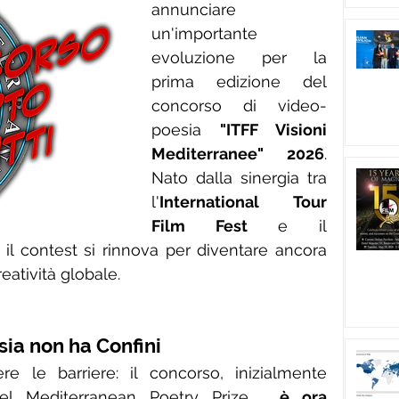
annunciare 
un'importante 
evoluzione per la 
prima edizione del 
concorso di video-
poesia 
"ITFF Visioni 
Mediterranee" 2026
. 
Nato dalla sinergia tra 
l'
International Tour 
Film Fest
 e il 
, il contest si rinnova per diventare ancora 
eatività globale.
sia non ha Confini
e le barriere: il concorso, inizialmente 
i del Mediterranean Poetry Prize , 
è ora 