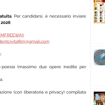
atuita
. Per candidarsi, è necessario inviare 
 2026
LMFREEWAY
dentcivitafilm@gmail.com
:
eo-poesia (massimo due opere inedite per 
a.
ione (con liberatoria e privacy) compilata 