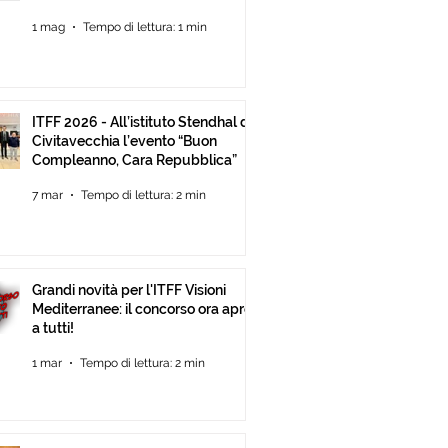
Mediterranee ancora Aperta Fino
1 mag
Tempo di lettura: 1 min
al 30 Giugno
ITFF 2026 - All’istituto Stendhal di
Civitavecchia l’evento “Buon
Compleanno, Cara Repubblica”
7 mar
Tempo di lettura: 2 min
Grandi novità per l'ITFF Visioni
Mediterranee: il concorso ora apre
a tutti!
1 mar
Tempo di lettura: 2 min