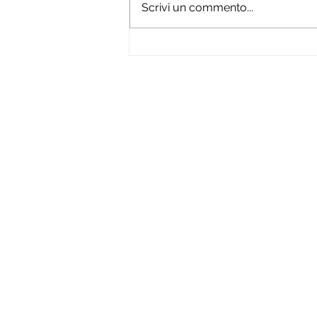
Scrivi un commento...
ITFF 2026: pubblicate sul sit
ufficiale le opere in gara