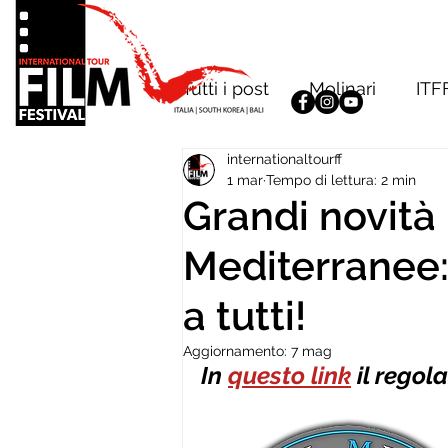
Tutti i post
Molinari
ITF
internationaltourff
1 mar
Tempo di lettura: 2 min
Grandi novità 
Mediterranee:
a tutti!
Aggiornamento:
7 mag
In 
questo link
 il rego