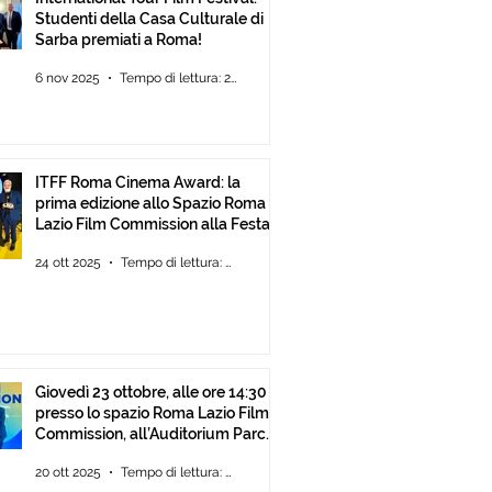
Studenti della Casa Culturale di
Sarba premiati a Roma!
6 nov 2025
Tempo di lettura: 2 min
ITFF Roma Cinema Award: la
prima edizione allo Spazio Roma
Lazio Film Commission alla Festa
del Cinema di Roma
24 ott 2025
Tempo di lettura: 2 min
Giovedì 23 ottobre, alle ore 14:30
presso lo spazio Roma Lazio Film
Commission, all’Auditorium Parco
della Musica Roma, consegna
20 ott 2025
Tempo di lettura: 2 min
degli ITFF Roma Cinema Award