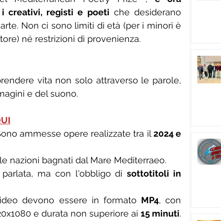
i creativi, registi e poeti
 che desiderano 
rte. Non ci sono limiti di età (per i minori è 
tore) né restrizioni di provenienza.
endere vita non solo attraverso le parole, 
magini e del suono.
UI
Sono ammesse opere realizzate tra il 
2024 e 
 le nazioni bagnati dal Mare Mediterraeo.
 parlata, ma con l'obbligo di 
sottotitoli in 
video devono essere in formato 
MP4
, con 
20x1080 e durata non superiore ai 
15 minuti
.